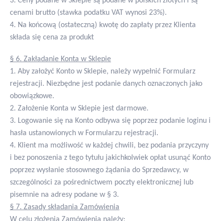
3. Ceny podane w Sklepie są podane w polskich złotych i są
cenami brutto (stawka podatku VAT wynosi 23%).
4. Na końcową (ostateczną) kwotę do zapłaty przez Klienta
składa się cena za produkt
§ 6. Zakładanie Konta w Sklepie
1. Aby założyć Konto w Sklepie, należy wypełnić Formularz
rejestracji. Niezbędne jest podanie danych oznaczonych jako
obowiązkowe.
2. Założenie Konta w Sklepie jest darmowe.
3. Logowanie się na Konto odbywa się poprzez podanie loginu i
hasła ustanowionych w Formularzu rejestracji.
4. Klient ma możliwość w każdej chwili, bez podania przyczyny
i bez ponoszenia z tego tytułu jakichkolwiek opłat usunąć Konto
poprzez wysłanie stosownego żądania do Sprzedawcy, w
szczególności za pośrednictwem poczty elektronicznej lub
pisemnie na adresy podane w § 3.
§ 7. Zasady składania Zamówienia
W celu złożenia Zamówienia należy: