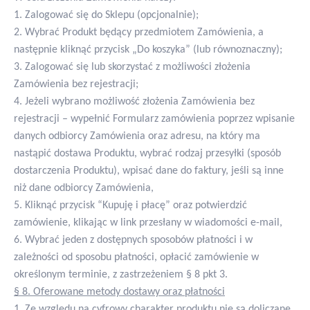
1. Zalogować się do Sklepu (opcjonalnie);
2. Wybrać Produkt będący przedmiotem Zamówienia, a
następnie kliknąć przycisk „Do koszyka” (lub równoznaczny);
3. Zalogować się lub skorzystać z możliwości złożenia
Zamówienia bez rejestracji;
4. Jeżeli wybrano możliwość złożenia Zamówienia bez
rejestracji – wypełnić Formularz zamówienia poprzez wpisanie
danych odbiorcy Zamówienia oraz adresu, na który ma
nastąpić dostawa Produktu, wybrać rodzaj przesyłki (sposób
dostarczenia Produktu), wpisać dane do faktury, jeśli są inne
niż dane odbiorcy Zamówienia,
5. Kliknąć przycisk “Kupuję i płacę” oraz potwierdzić
zamówienie, klikając w link przesłany w wiadomości e-mail,
6. Wybrać jeden z dostępnych sposobów płatności i w
zależności od sposobu płatności, opłacić zamówienie w
określonym terminie, z zastrzeżeniem § 8 pkt 3.
§ 8. Oferowane metody dostawy oraz płatności
1. Ze względu na cyfrowy charakter produktu nie są doliczane