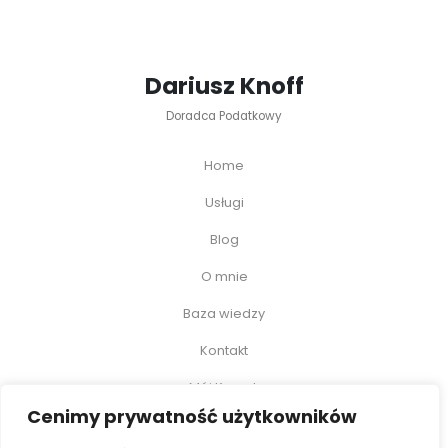
Dariusz Knoff
Doradca Podatkowy
Home
Usługi
Blog
O mnie
Baza wiedzy
Kontakt
Mój Koszyk
Cenimy prywatność użytkowników
Moje Konto