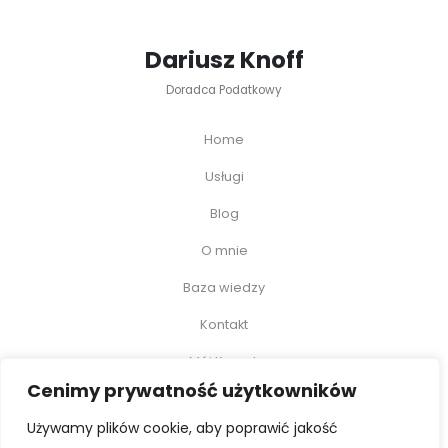
Dariusz Knoff
Doradca Podatkowy
Home
Usługi
Blog
O mnie
Baza wiedzy
Kontakt
Mój Koszyk
Cenimy prywatność użytkowników
Moje Konto
Używamy plików cookie, aby poprawić jakość
Polityka prywatności